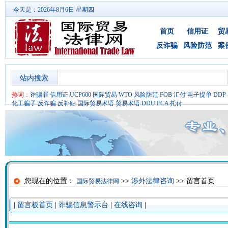
今天是：2026年8月6日 星期四
首页
信用证
贸
反诈骗
风险防范
案
站内搜索
热词：
诈骗罪
信用证
UCP600
国际贸易
WTO
风险防范
FOB
汇付
电子提单
DDP
化工骗子
反诈骗
反补贴
国际贸易术语
贸易术语
DDU
FCA
托付
您现在的位置：
>>
涉外法律咨询
>> 留言首页
国际贸易法律网
|
留言板首页
|
诈骗信息警示台
|
在线咨询
|