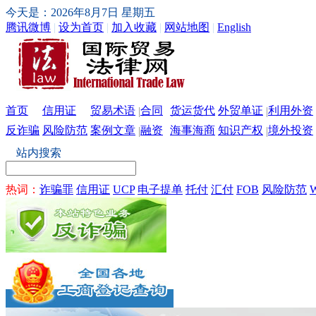
今天是：2026年8月7日 星期五
腾讯微博
|
设为首页
|
加入收藏
|
网站地图
|
English
首页
信用证
贸易术语
合同
货运货代
外贸单证
利用外资
|
|
反诈骗
风险防范
案例文章
融资
海事海商
知识产权
境外投资
|
|
站内搜索
热词：
诈骗罪
信用证
UCP
电子提单
托付
汇付
FOB
风险防范