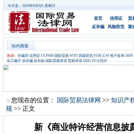
今天是：2026年8月9日 星期日
首页
信用证
贸
反诈骗
风险防范
案
站内搜索
热词：
诈骗罪
信用证
UCP600
国际贸易
WTO
风险防范
FOB
汇付
电子提单
DDP
化工骗子
反诈骗
反补贴
国际贸易术语
贸易术语
DDU
FCA
托付
您现在的位置：
国际贸易法律网
>>
知识产
规
>> 正文
新《商业特许经营信息披