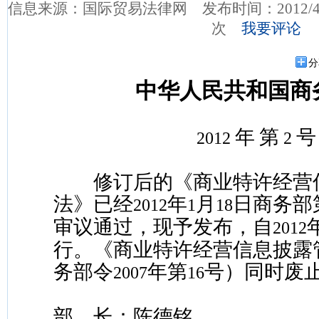
信息来源：国际贸易法律网 发布时间：2012/4/1
次
我要评论
分
中华人民共和国商
年
第
号
2012
2
修订后的《商业特许经营
法》已经
年
月
日商务部
2012
1
18
审议通过，现予发布，自
2012
行。《商业特许经营信息披露
务部令
年第
号）同时废
2007
16
部 长：陈德铭