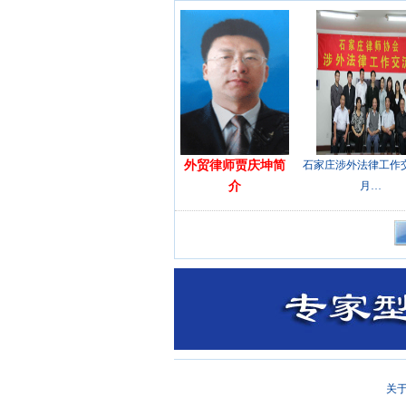
外贸律师贾庆坤简
石家庄涉外法律工作
介
月…
关