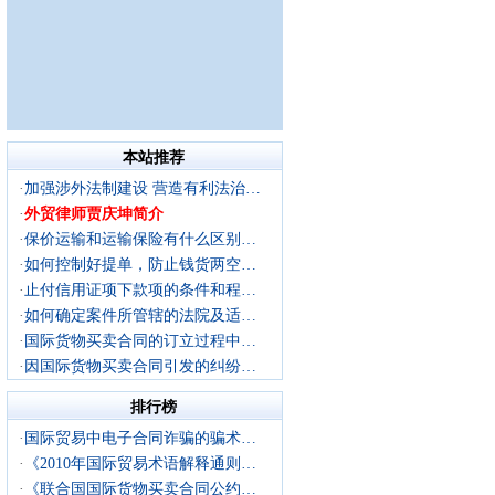
本站推荐
·
加强涉外法制建设 营造有利法治…
·
外贸律师贾庆坤简介
·
保价运输和运输保险有什么区别…
·
如何控制好提单，防止钱货两空…
·
止付信用证项下款项的条件和程…
·
如何确定案件所管辖的法院及适…
·
国际货物买卖合同的订立过程中…
·
因国际货物买卖合同引发的纠纷…
排行榜
·
国际贸易中电子合同诈骗的骗术…
·
《2010年国际贸易术语解释通则…
·
《联合国国际货物买卖合同公约…