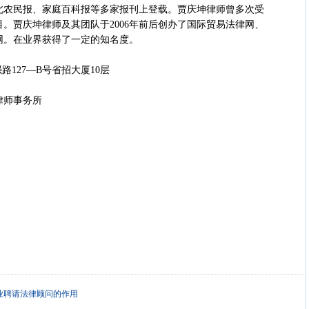
北农民报、家庭百科报等多家报刊上登载。贾庆坤律师曾多次受
。贾庆坤律师及其团队于2006年前后创办了国际贸易法律网、
网。在业界获得了一定的知名度。
27—B号省招大厦10层
师事务所
业聘请法律顾问的作用