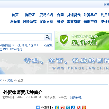
腾
首页
信用证
贸易术语
|
合同
货运货代
外贸单证
|
利用
反诈骗
风险防范
案例文章
|
融资
海事海商
知识产权
|
境外
风险防范
FOB
汇付
电子提单
DDP
石家庄
语
DDU
FCA
托付
师
>>
资讯
>> 正文
外贸律师贾庆坤简介
间：2014/10/31 14:01:30 阅读次数：
5767次
我要评论
分享到：